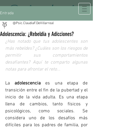
Psicología Integral
Entrada
@Psic.ClaudiaF.DeVillarreal
Adolescencia: ¿Rebeldía y Adicciones?
¿Has notado que tus adolescentes son 
más rebeldes? ¿Cuáles son los riesgos de 
permitir sus comportamientos 
desafiantes? Aquí te comparto algunas 
notas para afrontar el reto...
La 
adolescencia
 es una etapa de 
transición entre el fin de la pubertad y el 
inicio de la vida adulta. Es una etapa 
llena de cambios, tanto físicos y 
psicológicos, como sociales. Se 
considera uno de los desafíos más 
difíciles para los padres de familia, por 