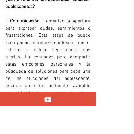
adolescentes?
- Comunicación:
 Fomentar la apertura 
para expresar dudas, sentimientos o 
frustraciones. Esta etapa se puede 
acompañar de tristeza, confusión, miedo, 
soledad o incluso depresiones más 
fuertes. La confianza para compartir 
estas emociones personales y la 
búsqueda de soluciones para cada una 
de las aflicciones del adolescente, 
pueden crear un ambiente favorable 
para sobrellevar este período, lejos de los 
excesos y peligros.
- Empatía:
 Esfuerzo por comprender el 
punto de vista de los involucrados. Crear 
lazos de confianza, con una guía firme y 
adecuada, puede acercar y mantener en 