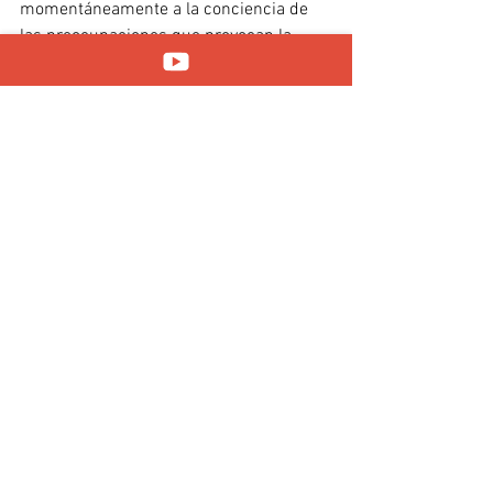
momentáneamente a la conciencia de 
las preocupaciones que provocan la 
ansiedad. Para mayor información, 
enviar consulta vía inbox.