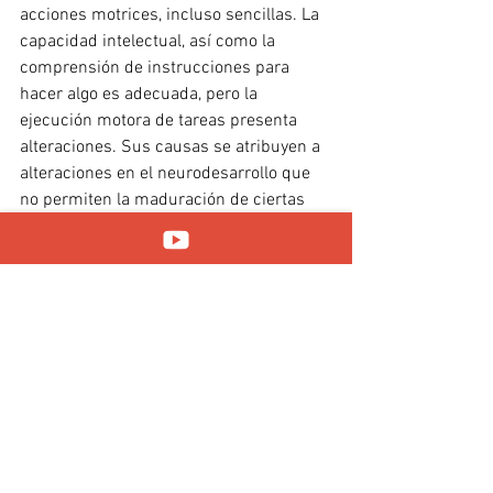
acciones motrices, incluso sencillas. La 
capacidad intelectual, así como la 
comprensión de instrucciones para 
hacer algo es adecuada, pero la 
ejecución motora de tareas presenta 
alteraciones. Sus causas se atribuyen a 
alteraciones en el neurodesarrollo que 
no permiten la maduración de ciertas 
áreas del cerebro. Esto a su vez, 
interrumpe las señales nerviosas que el 
cerebro envía a los músculos para la 
ejecución y coordinación de ciertos 
movimientos.
- TDA/TDAH
: Trastorno por déficit de 
atención + hiperactividad. Alteración del 
neurodesarrollo que puede incluir 
síntomas de hiperactividad, 
impulsividad o atención limitada. Suele 