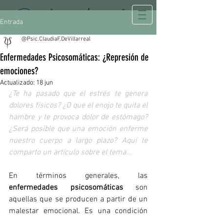
Psicología Integral
Entrada
@Psic.ClaudiaF.DeVillarreal
Enfermedades Psicosomáticas: ¿Represión de
emociones?
Actualizado:
18 jun
¿Te ha pasado que el estrés te genera 
dolores físicos? ¿O que el enojo te quita el 
hambre y te provoca dolor de estómago? 
¿Será posible que una emoción enferme 
nuestro cuerpo a largo plazo? 
Aquí te 
comparto un artículo sobre el tema... 
En términos generales, 
las 
enfermedades psicosomáticas
 son 
aquellas que se producen a partir de un 
malestar emocional. Es una condición 