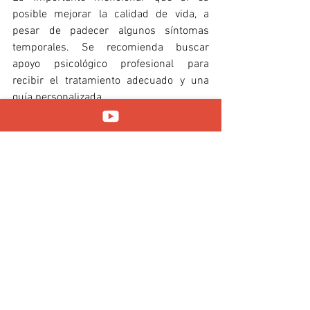
posible mejorar la calidad de vida, a 
pesar de padecer algunos síntomas 
temporales. 
Se recomienda buscar 
apoyo 
psicológico profesional para 
recibir el tratamiento adecuado y una 
guía personalizada. 
¿Te gustaría conocer más sobre el tema? 
Envía tu consulta vía mensaje para más 
información.