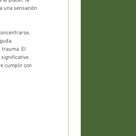
al placer, la 
 a una sensación 
 concentrarse, 
aguda, 
 trauma. El 
ignificativo 
re cumplir con 