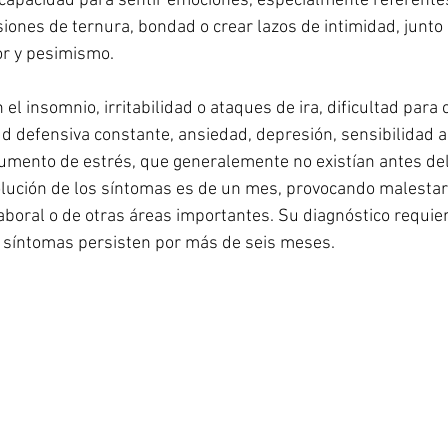
 capacidad para sentir emociones, especialmente referentes 
siones de ternura, bondad o crear lazos de intimidad, junto
or y pesimismo.
n el insomnio, irritabilidad o ataques de ira, dificultad para
tud defensiva constante, ansiedad, depresión, sensibilidad 
aumento de estrés, que generalemente no existían antes del
ución de los síntomas es de un mes, provocando malestar s
laboral o de otras áreas importantes. Su diagnóstico requie
os síntomas persisten por más de seis meses.