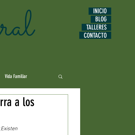
ral
INICIO
BLOG
TALLERES
CONTACTO
Vida Familiar
rra a los
Motivación & Bienestar
Existen 