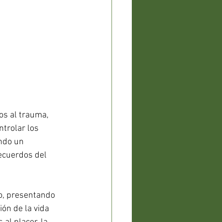
os al trauma, 
trolar los 
ndo un 
ecuerdos del 
to, presentando 
ón de la vida 