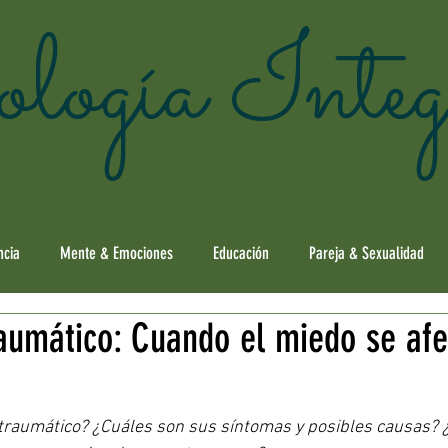
logía Integ
ncia
Mente & Emociones
Educación
Pareja & Sexualidad
aumático: Cuando el miedo se afe
ia
Adultez Mayor
Mundo & Sociedad
Mente Laboral
traumático? ¿Cuáles son sus síntomas y posibles causas? ¿