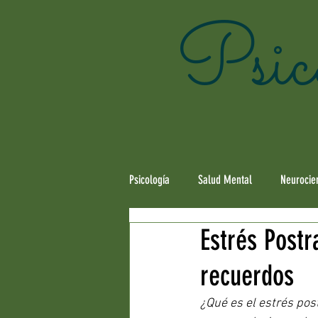
Psico
Psicología
Salud Mental
Neurocie
Estrés Postr
Infancia & Desarrollo
Adolescenc
recuerdos
Psiconutrición
¿Qué es el estrés pos