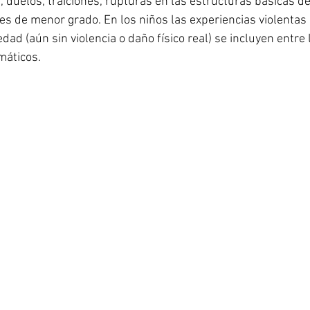
 duelos, traiciones, rupturas en las estructuras básicas del
es de menor grado. En los niños las experiencias violentas 
dad (aún sin violencia o daño físico real) se incluyen entre 
máticos.