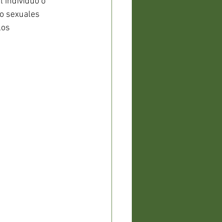
 individuo o 
o sexuales 
los 