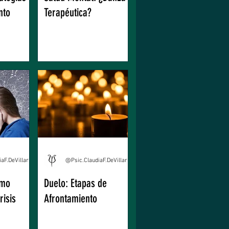
nto
Terapéutica?
@Psic.ClaudiaF.DeVillarreal
@Psic.ClaudiaF.DeVillarreal
ómo
Duelo: Etapas de
risis
Afrontamiento