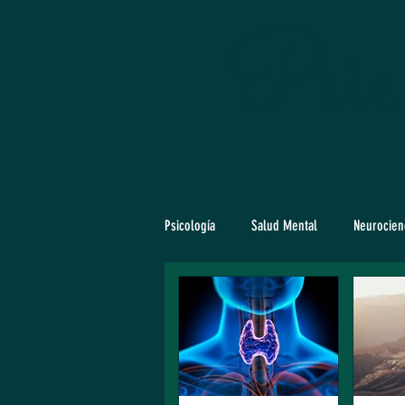
Psico
Psicología
Salud Mental
Neurocien
Vida Familiar
Infancia & Desarroll
Mente Laboral
Motivación & Biene