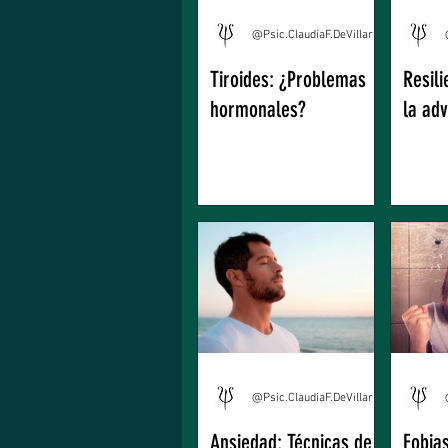
@Psic.ClaudiaF.DeVillarreal
Tiroides: ¿Problemas
Resili
hormonales?
la ad
@Psic.ClaudiaF.DeVillarreal
Ansiedad: Técnicas de
Fobia