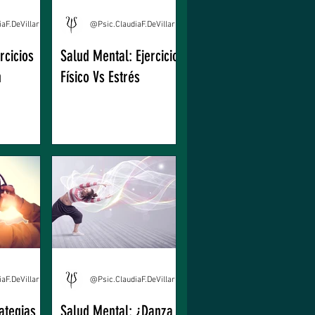
@Psic.ClaudiaF.DeVillarreal
@Psic.ClaudiaF.DeVillarreal
rcicios
Salud Mental: Ejercicio
n
Físico Vs Estrés
@Psic.ClaudiaF.DeVillarreal
@Psic.ClaudiaF.DeVillarreal
ategias
Salud Mental: ¿Danza