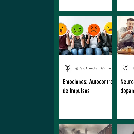
@Psic.ClaudiaF.DeVillarreal
Emociones: Autocontrol
Neuro
de Impulsos
dopam