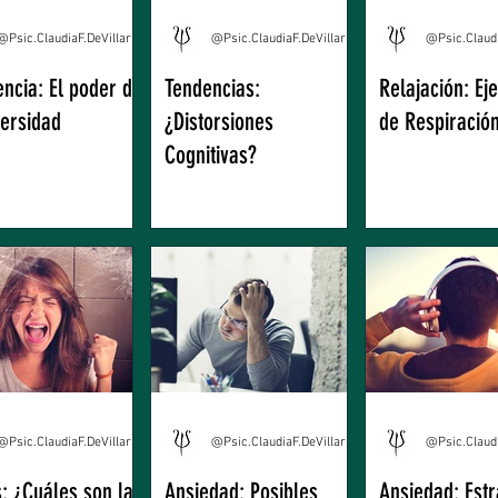
@Psic.ClaudiaF.DeVillarreal
@Psic.ClaudiaF.DeVillarreal
encia: El poder de
Tendencias:
Relajación: Eje
versidad
¿Distorsiones
de Respiració
Cognitivas?
@Psic.ClaudiaF.DeVillarreal
@Psic.ClaudiaF.DeVillarreal
s: ¿Cuáles son las
Ansiedad: Posibles
Ansiedad: Estr