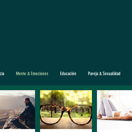
logía Integ
cia
Mente & Emociones
Educación
Pareja & Sexualidad
o
Adolescencia
Adultez Mayor
Mundo & Sociedad
star
Psiconutrición