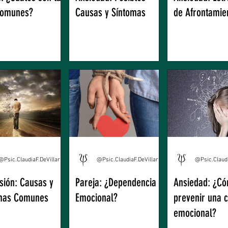
comunes?
Causas y Síntomas
de Afrontamie
@Psic.ClaudiaF.DeVillarreal
@Psic.ClaudiaF.DeVillarreal
sión: Causas y
Pareja: ¿Dependencia
Ansiedad: ¿C
mas Comunes
Emocional?
prevenir una c
emocional?