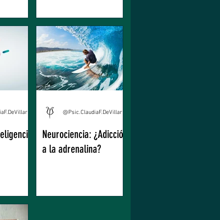
@Psic.ClaudiaF.DeVillarreal
@Psic.ClaudiaF.DeVillarreal
eligencia
Neurociencia: ¿Adicción
a la adrenalina?