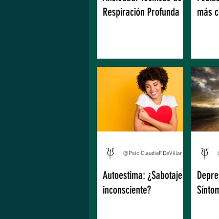
Respiración Profunda
más 
@Psic.ClaudiaF.DeVillarreal
Autoestima: ¿Sabotaje
Depre
inconsciente?
Sínto