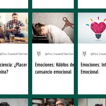
@Psic.ClaudiaF.DeVillarreal
@Psic.ClaudiaF.DeVillarreal
ciencia: ¿Placer y
Emociones: Hábitos del
Emociones: Int
ina?
cansancio emocional
Emocional