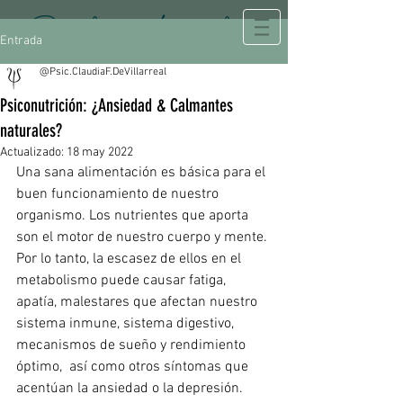
Psicología Integral
Entrada
@Psic.ClaudiaF.DeVillarreal
Psiconutrición: ¿Ansiedad & Calmantes
naturales?
Actualizado:
18 may 2022
Una sana alimentación es básica para el 
buen funcionamiento de nuestro 
organismo. Los nutrientes que aporta 
son el motor de nuestro cuerpo y mente. 
Por lo tanto, la escasez de ellos en el 
metabolismo puede causar 
fatiga, 
apatía, malestares
 que 
afectan nuestro 
sistema inmune, sistema digestivo, 
mecanismos de sueño y rendimiento 
óptimo, 
 así como otros síntomas que 
acentúan
 la ansiedad o la depresión. 